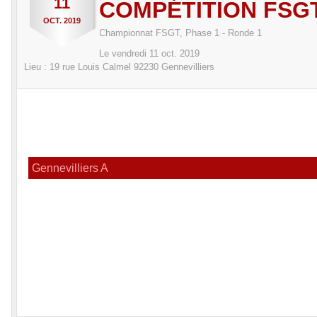
11
COMPÉTITION FSG
OCT.
2019
Championnat FSGT, Phase 1 - Ronde 1
Le
vendredi
11
oct.
2019
Lieu :
19 rue Louis Calmel
92230
Gennevilliers
Gennevilliers A