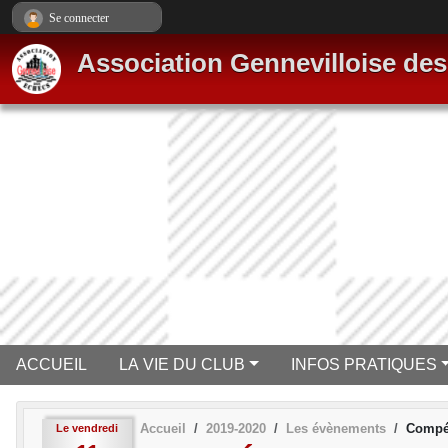
Panneau de gestion des cookies
Se connecter
Association Gennevilloise de
ACCUEIL
LA VIE DU CLUB
INFOS PRATIQUES
Accueil
2019-2020
Les évènements
Compé
Le
vendredi