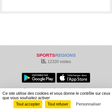
SPORTS
REGIONS
12320
visites
Charte cookies
Gestion des cookies
Ce site utilise des cookies et vous donne le contrôle sur ceux
Informations légales
Signaler un contenu inapproprié
que vous souhaitez activer
Tout accepter
Tout refuser
Personnaliser
Envie de participer ?
Connexion