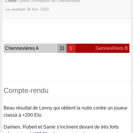
Contre
Centre Omnisports de Chennevières
Le
vendredi
28
févr.
2020
Chennevières A
11
5
Gennevilliers B
Compte-rendu
Beau résultat de Lenny qui obtient la nulle contre un joueur
classà à +200 Elo.
Damien, Robert et Samir s'inclinent devant de très forts