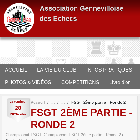
Panneau de gestion des cookies
Association Gennevilloise
des Echecs
ACCUEIL
LA VIE DU CLUB
INFOS PRATIQUES
PHOTOS & VIDÉOS
COMPETITIONS
Livre d'or
Le
vendredi
Accueil
FSGT 2ème partie - Ronde 2
28
FSGT 2ÈME PARTIE -
FÉVR.
2020
RONDE 2
Championnat FSGT, Championnat FSGT 2ème partie - Ronde 2
/