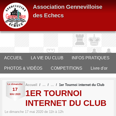
Panneau de gestion des cookies
Association Gennevilloise
des Echecs
ACCUEIL
LA VIE DU CLUB
INFOS PRATIQUES
PHOTOS & VIDÉOS
COMPETITIONS
Livre d'or
Le
dimanche
Accueil
1er Tournoi internet du Club
17
1ER TOURNOI
MAI
2020
INTERNET DU CLUB
Le
dimanche
17
mai
2020
de 11h à 12h