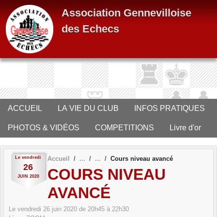
Panneau de gestion des cookies
Association Gennevilloise
des Echecs
ACCUEIL
LA VIE DU CLUB
INFOS PRATIQUES
PHOTOS & VIDÉOS
COMPETITIONS
Livre d'or
Le
vendredi
Accueil
Cours niveau avancé
26
COURS NIVEAU
JUIN
2020
AVANCÉ
Le
vendredi
26
juin
2020
de 20h45 à 22h30