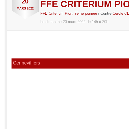
20
FFE CRITÉRIUM PIO
MARS
2022
FFE Criterium Pion, 7ème journée
/ Contre
Cercle d'
Le
dimanche
20
mars
2022
de 14h à 20h
Gennevilliers