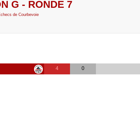
N G - RONDE 7
Echecs de Courbevoie
4
0