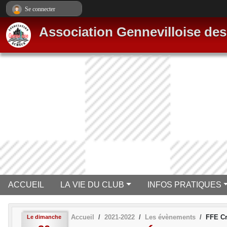
Panneau de gestion des cookies
Se connecter
Association Gennevilloise de
ACCUEIL
LA VIE DU CLUB
INFOS PRATIQUES
Accueil
2021-2022
Les évènements
FFE Cr
Le
dimanche