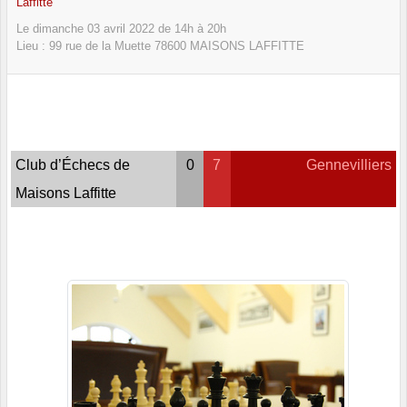
Laffitte
Le
dimanche
03
avril
2022
de 14h à 20h
Lieu :
99 rue de la Muette
78600
MAISONS LAFFITTE
Club d’Échecs de
0
7
Gennevilliers
Maisons Laffitte