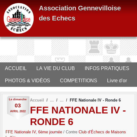
Panneau de gestion des cookies
Association Gennevilloise
des Echecs
ACCUEIL
LA VIE DU CLUB
INFOS PRATIQUES
PHOTOS & VIDÉOS
COMPETITIONS
Livre d'or
Le
dimanche
Accueil
FFE Nationale IV - Ronde 6
03
FFE NATIONALE IV -
AVRIL
2022
RONDE 6
FFE Nationale IV, 6ème journée
/ Contre
Club d’Échecs de Maisons