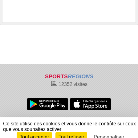
SPORTS
REGIONS
12352
visites
Charte cookies
Gestion des cookies
Ce site utilise des cookies et vous donne le contrôle sur ceux
Informations légales
Signaler un contenu inapproprié
que vous souhaitez activer
Tout accepter
Tout refuser
Personnaliser
Envie de participer ?
Connexion