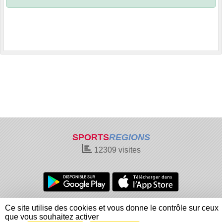
SPORTS
REGIONS
12309
visites
Charte cookies
Gestion des cookies
Ce site utilise des cookies et vous donne le contrôle sur ceux
Informations légales
Signaler un contenu inapproprié
que vous souhaitez activer