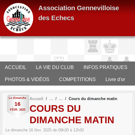
Panneau de gestion des cookies
Association Gennevilloise
des Echecs
ACCUEIL
LA VIE DU CLUB
INFOS PRATIQUES
PHOTOS & VIDÉOS
COMPETITIONS
Livre d'or
Le
dimanche
Accueil
Cours du dimanche matin
16
COURS DU
FÉVR.
2025
DIMANCHE MATIN
Le
dimanche
16
févr.
2025
de 09h30 à 12h30