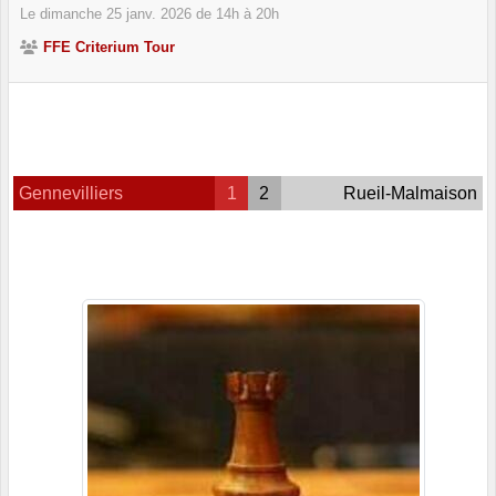
Le
dimanche
25
janv.
2026
de 14h à 20h
FFE Criterium Tour
Gennevilliers
1
2
Rueil-Malmaison