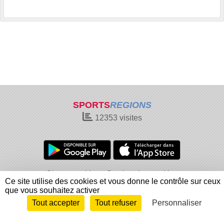
SPORTS
REGIONS
12353
visites
Charte cookies
Gestion des cookies
Ce site utilise des cookies et vous donne le contrôle sur ceux
Informations légales
Signaler un contenu inapproprié
que vous souhaitez activer
Tout accepter
Tout refuser
Personnaliser
Envie de participer ?
Connexion