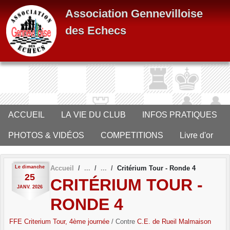
Panneau de gestion des cookies
Association Gennevilloise
des Echecs
ACCUEIL
LA VIE DU CLUB
INFOS PRATIQUES
PHOTOS & VIDÉOS
COMPETITIONS
Livre d'or
Le
dimanche
Accueil
Critérium Tour - Ronde 4
25
CRITÉRIUM TOUR -
JANV.
2026
RONDE 4
FFE Criterium Tour, 4ème journée
/ Contre
C.E. de Rueil Malmaison